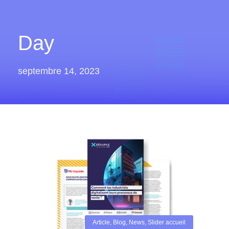
Day
septembre 14, 2023
Article
,
Blog
,
News
,
Slider accueil